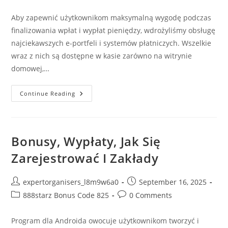
category:
comments:
Aby zapewnić użytkownikom maksymalną wygodę podczas
finalizowania wpłat i wypłat pieniędzy, wdrożyliśmy obsługę
najciekawszych e-portfeli i systemów płatniczych. Wszelkie
wraz z nich są dostępne w kasie zarówno na witrynie
domowej,…
Recenzja
Continue Reading
888starz
Kasyno
Nadprogram
6700
Zł
Plus
Bonusy, Wypłaty, Jak Się
150
Fs
Zarejestrować I Zakłady
Post
Post
expertorganisers_l8m9w6a0
September 16, 2025
author:
published:
Post
Post
888starz Bonus Code 825
0 Comments
category:
comments:
Program dla Androida owocuje użytkownikom tworzyć i