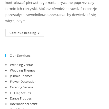
kontrolować pierwotnego konta prywatne poprzez cały
termin ich rozrywki. Możesz również sprawdzić recenzje
pozostałych zawodników o 888Starza, by dowiedzieć się
więcej o tym,…
Bonusy,
Continue Reading
Wypłaty,
Jak
Się
Zarejestrować
I
Zakłady
Our Services
Wedding Venue
Wedding Themes
Jaimala Themes
Flower Decoration
Catering Service
Hi-Fi DJ Setups
Dance Troupes
International Artist