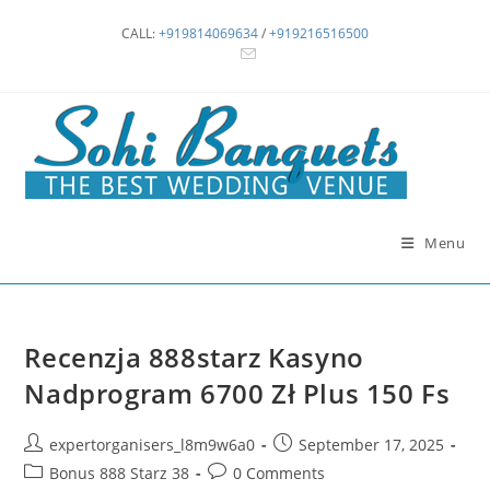
Skip
CALL:
+919814069634
/
+919216516500
to
content
Menu
Recenzja 888starz Kasyno
Nadprogram 6700 Zł Plus 150 Fs
Post
Post
expertorganisers_l8m9w6a0
September 17, 2025
author:
published:
Post
Post
Bonus 888 Starz 38
0 Comments