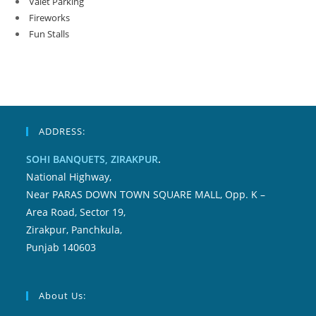
Valet Parking
Fireworks
Fun Stalls
ADDRESS:
SOHI BANQUETS, ZIRAKPUR
.
National Highway,
Near PARAS DOWN TOWN SQUARE MALL, Opp. K –
Area Road, Sector 19,
Zirakpur, Panchkula,
Punjab 140603
About Us: