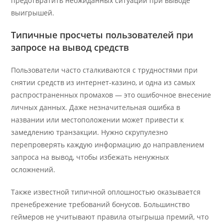
предотвратить неожиданных ситуаций при выводе
выигрышей.
Типичные просчеты пользователей при
запросе на вывод средств
Пользователи часто сталкиваются с трудностями при
снятии средств из интернет-казино, и одна из самых
распространенных промахов — это ошибочное внесение
личных данных. Даже незначительная ошибка в
названии или местоположении может привести к
замедлению транзакции. Нужно скрупулезно
перепроверять каждую информацию до направлением
запроса на вывод, чтобы избежать ненужных
осложнений.
Также известной типичной оплошностью оказывается
пренебрежение требований бонусов. Большинство
геймеров не учитывают правила отыгрыша премий, что