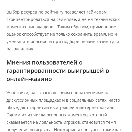
Выбор ресурса по рейтингу позволяет геймерам
сконцентрироваться на геймплее, а не на технических
моментах вывода денег. Таким образом, применение
оценок способствует не только сохранить время, но и
уменьшить опасности при подборе онлайн казино для
развлечения.
Мнения пользователей о
гарантированности выигрышей в
онлайн-казино
Участники, рассказывая своим впечатлениями на
дискуссионных площадках и в социальных сетях, часто
обсуждают гарантии выигрышей в интернет-казино.
Одним из из числа основных моментов, который
сказывается на лояльность игроков, становится темп
получения выигрыша. Некоторые из ресурсы, такие как