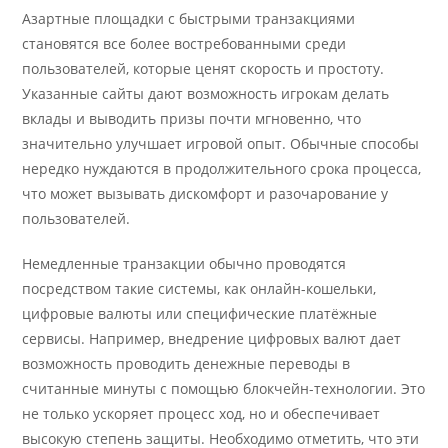
Азартные площадки с быстрыми транзакциями
становятся все более востребованными среди
пользователей, которые ценят скорость и простоту.
Указанные сайты дают возможность игрокам делать
вклады и выводить призы почти мгновенно, что
значительно улучшает игровой опыт. Обычные способы
нередко нуждаются в продолжительного срока процесса,
что может вызывать дискомфорт и разочарование у
пользователей.
Немедленные транзакции обычно проводятся
посредством такие системы, как онлайн-кошельки,
цифровые валюты или специфические платёжные
сервисы. Например, внедрение цифровых валют дает
возможность проводить денежные переводы в
считанные минуты с помощью блокчейн-технологии. Это
не только ускоряет процесс ход, но и обеспечивает
высокую степень защиты. Необходимо отметить, что эти