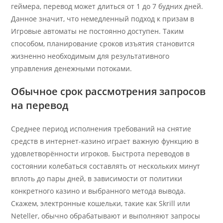
геймера, перевод может длиться от 1 до 7 будних дней.
Данное значит, что немедленный подход к призам в
Игровые автоматы не постоянно доступен. Таким
способом, планирование сроков изъятия становится
жизненно необходимым для результативного
управления денежными потоками.
Обычное срок рассмотрения запросов
на перевод
Среднее период исполнения требований на снятие
средств в интернет-казино играет важную функцию в
удовлетворённости игроков. Быстрота переводов в
состоянии колебаться составлять от нескольких минут
вплоть до пары дней, в зависимости от политики
конкретного казино и выбранного метода вывода.
Скажем, электронные кошельки, такие как Skrill или
Neteller, обычно обрабатывают и выполняют запросы