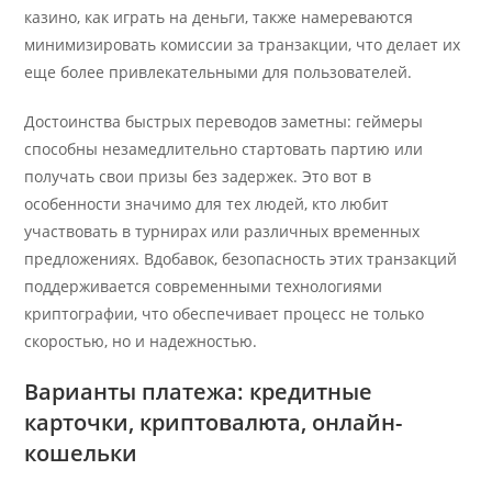
казино, как играть на деньги, также намереваются
минимизировать комиссии за транзакции, что делает их
еще более привлекательными для пользователей.
Достоинства быстрых переводов заметны: геймеры
способны незамедлительно стартовать партию или
получать свои призы без задержек. Это вот в
особенности значимо для тех людей, кто любит
участвовать в турнирах или различных временных
предложениях. Вдобавок, безопасность этих транзакций
поддерживается современными технологиями
криптографии, что обеспечивает процесс не только
скоростью, но и надежностью.
Варианты платежа: кредитные
карточки, криптовалюта, онлайн-
кошельки