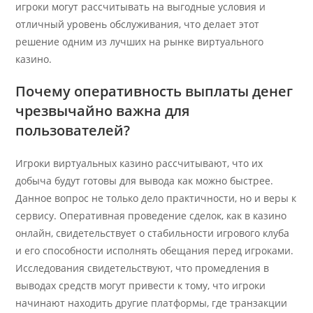
игроки могут рассчитывать на выгодные условия и
отличный уровень обслуживания, что делает этот
решение одним из лучших на рынке виртуального
казино.
Почему оперативность выплаты денег
чрезвычайно важна для
пользователей?
Игроки виртуальных казино рассчитывают, что их
добыча будут готовы для вывода как можно быстрее.
Данное вопрос не только дело практичности, но и веры к
сервису. Оперативная проведение сделок, как в казино
онлайн, свидетельствует о стабильности игрового клуба
и его способности исполнять обещания перед игроками.
Исследования свидетельствуют, что промедления в
выводах средств могут привести к тому, что игроки
начинают находить другие платформы, где транзакции