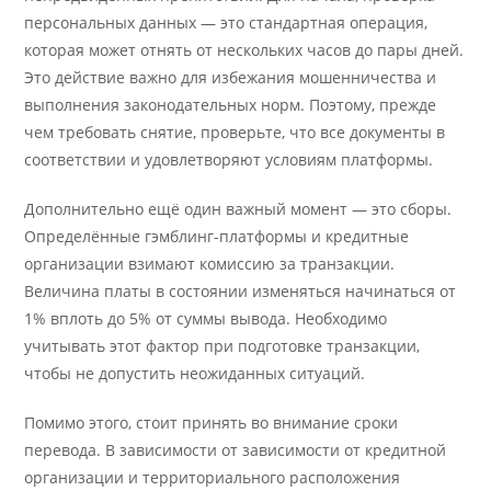
персональных данных — это стандартная операция,
которая может отнять от нескольких часов до пары дней.
Это действие важно для избежания мошенничества и
выполнения законодательных норм. Поэтому, прежде
чем требовать снятие, проверьте, что все документы в
соответствии и удовлетворяют условиям платформы.
Дополнительно ещё один важный момент — это сборы.
Определённые гэмблинг-платформы и кредитные
организации взимают комиссию за транзакции.
Величина платы в состоянии изменяться начинаться от
1% вплоть до 5% от суммы вывода. Необходимо
учитывать этот фактор при подготовке транзакции,
чтобы не допустить неожиданных ситуаций.
Помимо этого, стоит принять во внимание сроки
перевода. В зависимости от зависимости от кредитной
организации и территориального расположения