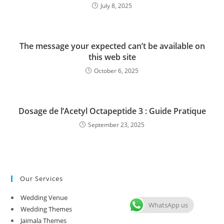
July 8, 2025
The message your expected can’t be available on
this web site
October 6, 2025
Dosage de l’Acetyl Octapeptide 3 : Guide Pratique
September 23, 2025
Our Services
Wedding Venue
WhatsApp us
Wedding Themes
Jaimala Themes