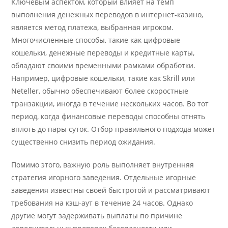
Ключевым аспектом, который влияет на темп
выполнения денежных переводов в интернет-казино,
является метод платежа, выбранная игроком.
Многочисленные способы, такие как цифровые
кошельки, денежные переводы и кредитные карты,
обладают своими временными рамками обработки.
Например, цифровые кошельки, такие как Skrill или
Neteller, обычно обеспечивают более скоростные
транзакции, иногда в течение нескольких часов. Во тот
период, когда финансовые переводы способны отнять
вплоть до пары суток. Отбор правильного подхода может
существенно снизить период ожидания.
Помимо этого, важную роль выполняет внутренняя
стратегия игорного заведения. Отдельные игорные
заведения известны своей быстротой и рассматривают
требования на кэш-аут в течение 24 часов. Однако
другие могут задерживать выплаты по причине