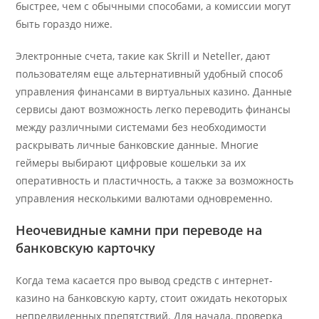
быстрее, чем с обычными способами, а комиссии могут
быть гораздо ниже.
Электронные счета, такие как Skrill и Neteller, дают
пользователям еще альтернативный удобный способ
управления финансами в виртуальных казино. Данные
сервисы дают возможность легко переводить финансы
между различными системами без необходимости
раскрывать личные банковские данные. Многие
геймеры выбирают цифровые кошельки за их
оперативность и пластичность, а также за возможность
управления несколькими валютами одновременно.
Неочевидные камни при переводе на
банковскую карточку
Когда тема касается про вывод средств с интернет-
казино на банковскую карту, стоит ожидать некоторых
непредвиденных препятствий. Для начала, проверка